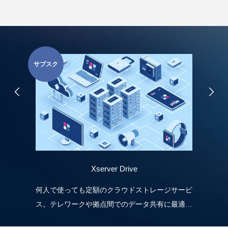
サブスク
サー
Xserver Drive
何人で使っても定額のクラウドストレージサービ
突
ス。テレワークや拠点間でのデータ共有に最適で
業
す。