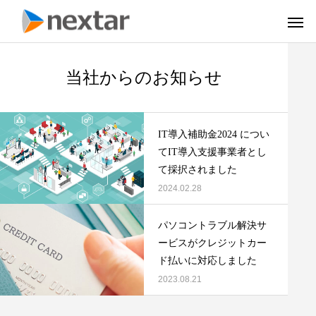
当社からのお知らせ
IT導入補助金2024 につい
てIT導入支援事業者とし
て採択されました
2024.02.28
パソコントラブル解決サ
ービスがクレジットカー
ド払いに対応しました
2023.08.21
IT関連機器販売
ソフト
Device
Sof