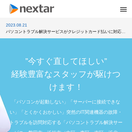
2024.02.28
2023.08.21
IT導入補助金2024 についてIT導入支援事業者として採択されま
パソコントラブル解決サービスがクレジットカード払いに対応し
した
ました
”今すぐ直してほしい”
経験豊富なスタッフが駆けつ
けます！
「パソコンが起動しない」「サーバーに接続できな
い」「とくかくおかしい」突然のIT関連機器の故障・
IT関連機器販売
ソフト
トラブルを訪問対応する「パソコントラブル解決サー
Device
Sof