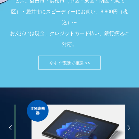
ビス。磐田市・浜松市（中区・東区・南区・浜北
区）・袋井市にスピーディーにお伺い。8,800円（税
込）〜
お支払いは現金、クレジットカード払い、銀行振込に
対応。
今すぐ電話で相談 >>
IT関連機
サ
器